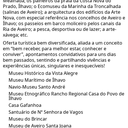
Mealhada; os palheiros da praia da Costa Nova do
Prado, Ílhavo; o Ecomuseu da Marinha da Troncalhada
(salinas de Aveiro); a arquitectura dos edifícios da Arte
Nova, com especial referência nos concelhos de Aveiro e
Ílhavo; os passeios em barco moliceiro pelos canais da
Ria de Aveiro; a pesca, desportiva ou de lazer; a arte-
xávega; etc.
Oferta turística bem diversificada, aliada a um conceito
em “bem receber, para melhor estar, conhecer e
conviver”, apontamentos convidativos para uns dias
bem passados, sentindo e partilhando vivências e
experiências únicas, singulares e inesquecíveis!
Museu Histórico da Vista Alegre
Museu Marítimo de Ílhavo
Navio-Museu Santo André
Museu Etnográfico Rancho Regional Casa do Povo de
Ílhavo
Casa Gafanhoa
Santuário de Nª Senhora de Vagos
Museu do Brincar
Museu de Aveiro Santa Joana