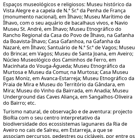
Espaços museológicos e religiosos: Museu histórico da
Vista Alegre e a capela de N.ª Sr.ª da Penha de França
(monumento nacional), em Ílhavo; Museu Marítimo de
Ílhavo, com o seu aquário de bacalhaus vivos, e Navio
Museu St. André, em Ílhavo; Museu Etnográfico do
Rancho Regional da Casa do Povo de Ílhavo, na Gafanha
da Boavista-Ílhavo; Casa Gafanhoa, na Gafanha da
Nazaré, em Ílhavo; Santuário de N.ª Sr.ª de Vagos; Museu
do Brincar, em Vagos; Museu de Santa Joana, em Aveiro;
Núcleo Museológico dos Caminhos de Ferro, em
Macinhata do Vouga-Águeda; Museu Etnográfico da
Murtosa e Museu da Comur, na Murtosa; Casa Museu
Egas Moniz, em Avanca-Estarreja; Museu Etnográfico da
Praia de Mira e Museu do Território da Gândara, em
Mira; Museu do Vinho da Bairrada, em Anadia; Museu
Underground das Caves Aliança, em Sangalhos-Oliveira
do Bairro; etc.
Turismo natural, de observação e de aventura: projecto
BioRia com o seu centro interpretativo da
biodiversidade dos ecossistemas lagunares da Ria de
Aveiro no cais de Salreu, em Estarreja, a que se
associam percursos, pedestres ou cicláveis, por entre os