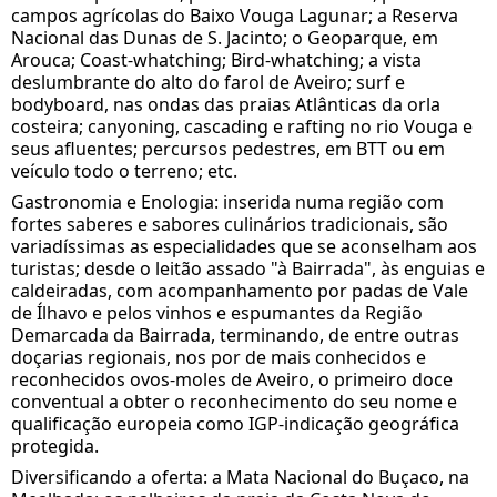
campos agrícolas do Baixo Vouga Lagunar; a Reserva
Nacional das Dunas de S. Jacinto; o Geoparque, em
Arouca; Coast-whatching; Bird-whatching; a vista
deslumbrante do alto do farol de Aveiro; surf e
bodyboard, nas ondas das praias Atlânticas da orla
costeira; canyoning, cascading e rafting no rio Vouga e
seus afluentes; percursos pedestres, em BTT ou em
veículo todo o terreno; etc.
Gastronomia e Enologia: inserida numa região com
fortes saberes e sabores culinários tradicionais, são
variadíssimas as especialidades que se aconselham aos
turistas; desde o leitão assado "à Bairrada", às enguias e
caldeiradas, com acompanhamento por padas de Vale
de Ílhavo e pelos vinhos e espumantes da Região
Demarcada da Bairrada, terminando, de entre outras
doçarias regionais, nos por de mais conhecidos e
reconhecidos ovos-moles de Aveiro, o primeiro doce
conventual a obter o reconhecimento do seu nome e
qualificação europeia como IGP-indicação geográfica
protegida.
Diversificando a oferta: a Mata Nacional do Buçaco, na